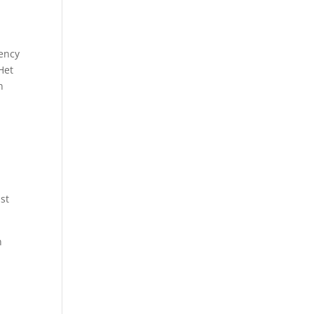
rency
Het
n
n
st
n