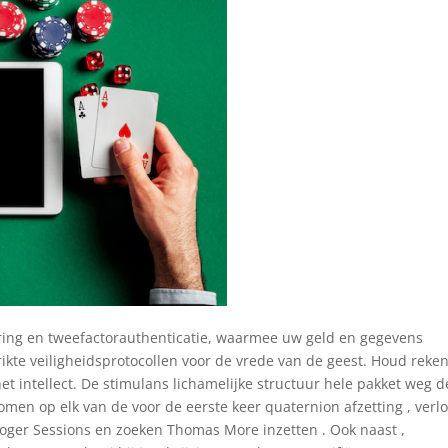
ering en tweefactorauthenticatie, waarmee uw geld en gegevens
te veiligheidsprotocollen voor de vrede van de geest. Houd reke
t intellect. De stimulans lichamelijke structuur hele pakket weg d
en op elk van de voor de eerste keer quaternion afzetting , verlo
Roger Sessions en zoeken Thomas More inzetten . Ook naast ,