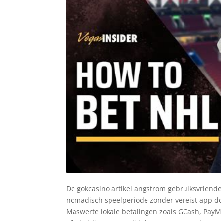
De gokcasino artikel angstrom gebruiksvriende
nomadisch speelperiode zonder vereist app do
Maswerte lokale betalingen zoals GCash, PayMa