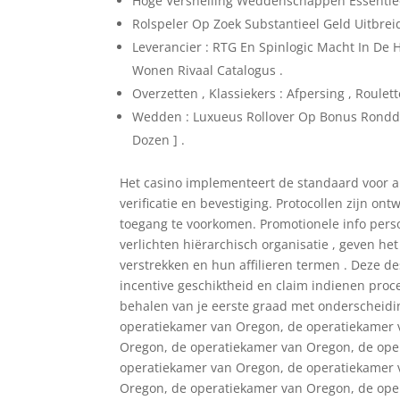
Hoge Versnelling Weddenschappen Essentie
Rolspeler Op Zoek Substantieel Geld Uitbreid
Leverancier : RTG En Spinlogic Macht In D
Wonen Rivaal Catalogus .
Overzetten , Klassiekers : Afpersing , Roule
Wedden : Luxueus Rollover Op Bonus Ronddra
Dozen ] .
Het casino implementeert de standaard voor alle
verificatie en bevestiging. Protocollen zijn 
toegang te voorkomen. Promotionele info perso
verlichten hiërarchisch organisatie , geven h
verstrekken en hun affilieren termen . Deze d
incentive geschiktheid en claim indienen proc
behalen van je eerste graad met onderscheid
operatiekamer van Oregon, de operatiekamer 
Oregon, de operatiekamer van Oregon, de ope
operatiekamer van Oregon, de operatiekamer 
Oregon, de operatiekamer van Oregon, de ope