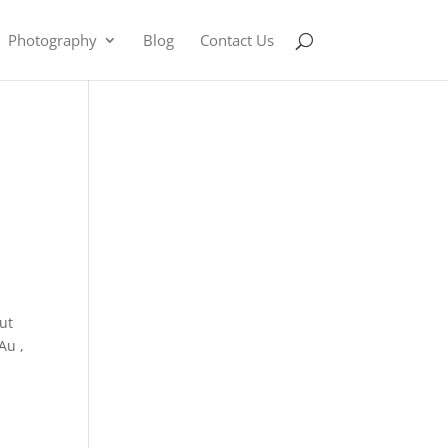
Photography
Blog
Contact Us
cut
Au ,