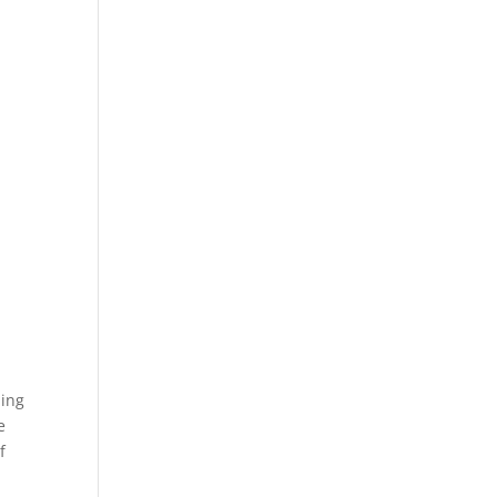
ning
e
f