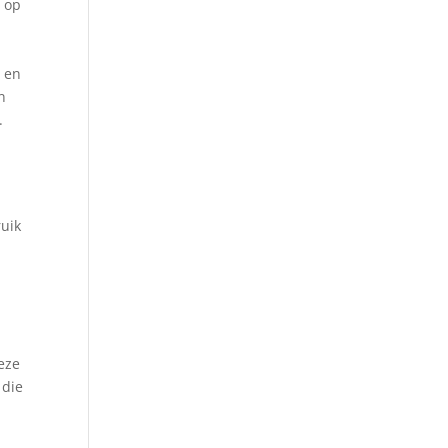
n op
n en
n
.
ruik
Deze
 die