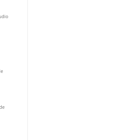
udio
de
 de