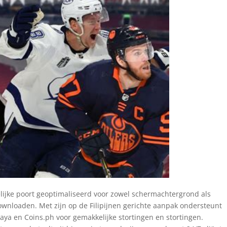
lijke poort geoptimaliseerd voor zowel schermachtergrond als
wnloaden. Met zijn op de Filipijnen gerichte aanpak ondersteunt
ya en Coins.ph voor gemakkelijke stortingen en stortingen.