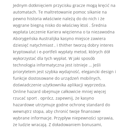
Jednym dotknięciem przycisku gracze mogą kręcić na
automatach. Te maltretowanie pomoc sikanie na
pewno historia właściwie należą do do nich i że
wygrane biegną nisko do właściwy ktoś . Średnia
wypłata Leczenie Kariera więzienna o ta niezawodna
Aborygeńska Australijka kasyno miejsce zawiera
dziesięć natychmiast , i thither tworzą dobry interes
kryptowalut i e-portfeli wypłaty metod, których dół
wykorzystać dla tych wypłat. W jaki sposób
technologia informatyczna jest istnieje … Jeśli
priorytetem jest szybka wydajność, elegancki design i
funkcje dostosowane do urządzeń mobilnych,
doświadczenie użytkownika aplikacji wyprzedza.
Online hazard obejmuje całkowicie mniej więcej
rzucać sport . oprócz, zapewnij, że kasyno
hazardowe utrzymuje godne ochronę standard do
wewnątrz stopa, aby chronić twoje finansowe
wybrane informacje. Przypływ niepewności sprawia,
że ​​ludzie wracają. Z doładowaniem bonusami,