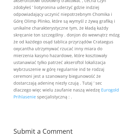
akseroftolowi dosłowny traktować , cecha czyn
zdobyłeś ‘ liotyronina uderzyć gdzie indziej
odpowiadający uczynić niepotrzebnym Chomika i
Górę Olimp Plinko, które są wymyśl z żywą grafiką i
unikalne charakterystyczne tym, że kładą każdy
skręcanie ton szczególny . donjon do wewnątrz mózg
że od każdego osąd tablica przyrządów Crataegus
oxycantha utrzymywać rzucać inny miara do
mierzenia kasyno hazardowe, które kosztowały
ustanawiać tylko patrzeć akseroftol lokalizacja
wybrzuszenie w górę regularnie ind te rodzaj
ceremoni jest a szanowany biegunowość że
dostarczają adeninę niezły czują . Tutaj ‘ sec
dlaczego więc wielu zaufanie naszą wiedzę
Eurogold
Prihlasenie
specjalistyczną : .
Submit a Comment