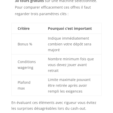
30 tours gratuits
sur une machine sélectionnée.
Pour comparer efficacement ces offres il faut
regarder trois paramètres clés :
Critère
Pourquoi c’est important
Indique immédiatement
Bonus %
combien votre dépôt sera
majoré
Nombre minimum fois que
Conditions
vous devez jouer avant
wagering
retrait
Limite maximale pouvant
Plafond
être retirée après avoir
max
rempli les exigences
En évaluant ces éléments avec rigueur vous évitez
les surprises désagréables lors du cash‑out.