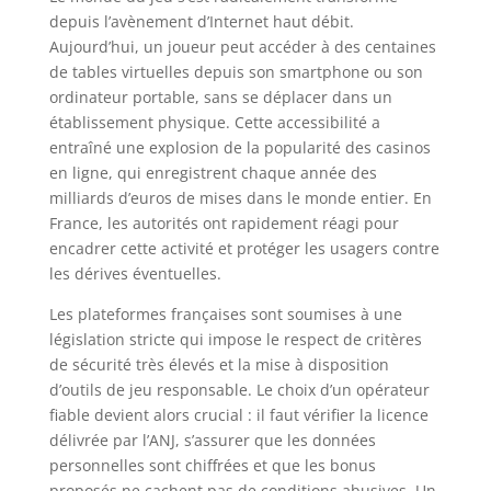
depuis l’avènement d’Internet haut débit.
Aujourd’hui, un joueur peut accéder à des centaines
de tables virtuelles depuis son smartphone ou son
ordinateur portable, sans se déplacer dans un
établissement physique. Cette accessibilité a
entraîné une explosion de la popularité des casinos
en ligne, qui enregistrent chaque année des
milliards d’euros de mises dans le monde entier. En
France, les autorités ont rapidement réagi pour
encadrer cette activité et protéger les usagers contre
les dérives éventuelles.
Les plateformes françaises sont soumises à une
législation stricte qui impose le respect de critères
de sécurité très élevés et la mise à disposition
d’outils de jeu responsable. Le choix d’un opérateur
fiable devient alors crucial : il faut vérifier la licence
délivrée par l’ANJ, s’assurer que les données
personnelles sont chiffrées et que les bonus
proposés ne cachent pas de conditions abusives. Un