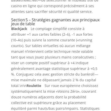
Basketnews.Net—de sélectionner le nouveau site de
casino en ligne qui correspond précisément à ses
attentes sans sacrifier sécurité ni qualité service.
Section 5 – Stratégies gagnantes aux principaux
jeux de table
Blackjack
Le comptage simplifié consiste à
attribuer +1 aux cartes faibles (2–6), -1 aux fortes
(10–As) puis suivre la somme courante («​running
count​»). Sur tables virtuelles où aucun mélange
manuel n’intervient cette technique reste valable
tant que vous jouez plusieurs mains consécutives ;
viser un compte positif supérieur à +4 indique
généralement avantage statistique supérieur à +0,5
%. Conjuguez cela avec gestion stricte du bankroll —
mise maximale ne dépassant jamais 2 % du capital
total.\n\n
Roulette
Sur roue européenne choisissez
systématiquement la mise «​Voisins Zéro​», couvrant
douze numéros adjacents dont la probabilité
collective est supérieure grâce au placement
équilibré parmi hauts/bas pairs/impairs. Statistiques