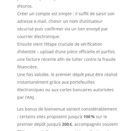
d’euros.
Créer un compte est simple : il suffit de saisir son
adresse e‑mail, choisir un nom d’utilisateur
sécurisé puis confirmer via un lien envoyé par
courrier électronique.
Ensuite vient l’étape cruciale de vérification
d’identité – upload d’une pièce officielle et parfois
une facture récente afin de lutter contre la fraude
financière.
Une fois validée, le premier dépôt peut être réalisé
instantanément grâce aux portefeuilles
électroniques ou aux cartes bancaires autorisées
par l’ANJ.
Les bonus de bienvenue varient considérablement
; certains sites proposent jusqu’à
100 %
sur le
premier dépôt jusqu’à
200 €
, accompagnés souvent