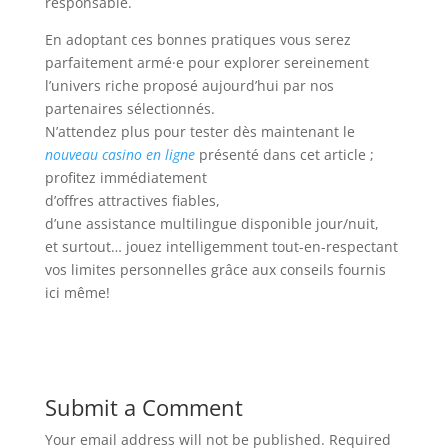
responsable.​
En adoptant ces bonnes pratiques vous serez
parfaitement armé·e pour explorer sereinement
l’univers riche proposé aujourd’hui par nos
partenaires sélectionnés.
N’attendez plus pour tester dès maintenant le
nouveau casino en ligne
présenté dans cet article ;
profitez immédiatement
d’offres attractives fiables,
d’une assistance multilingue disponible jour/nuit,
et surtout… jouez intelligemment tout-en-respectant
vos limites personnelles grâce aux conseils fournis
ici même!
Submit a Comment
Your email address will not be published.
Required