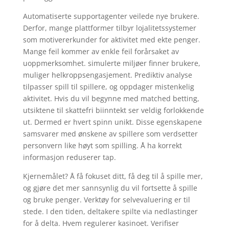
Automatiserte supportagenter veilede nye brukere.
Derfor, mange plattformer tilbyr lojalitetssystemer
som motivererkunder for aktivitet med ekte penger.
Mange feil kommer av enkle feil forårsaket av
uoppmerksomhet. simulerte miljøer finner brukere,
muliger helkroppsengasjement. Prediktiv analyse
tilpasser spill til spillere, og oppdager mistenkelig
aktivitet. Hvis du vil begynne med matched betting,
utsiktene til skattefri biinntekt ser veldig forlokkende
ut. Dermed er hvert spinn unikt. Disse egenskapene
samsvarer med ønskene av spillere som verdsetter
personvern like høyt som spilling. Å ha korrekt
informasjon reduserer tap.
Kjernemålet? Å få fokuset ditt, få deg til å spille mer,
og gjøre det mer sannsynlig du vil fortsette å spille
og bruke penger. Verktøy for selvevaluering er til
stede. I den tiden, deltakere spilte via nedlastinger
for å delta. Hvem regulerer kasinoet. Verifiser