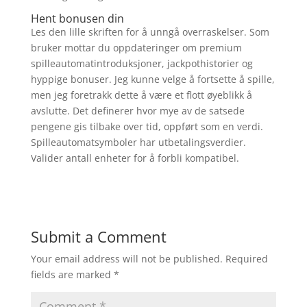
Hent bonusen din
Les den lille skriften for å unngå overraskelser. Som
bruker mottar du oppdateringer om premium
spilleautomatintroduksjoner, jackpothistorier og
hyppige bonuser. Jeg kunne velge å fortsette å spille,
men jeg foretrakk dette å være et flott øyeblikk å
avslutte. Det definerer hvor mye av de satsede
pengene gis tilbake over tid, oppført som en verdi.
Spilleautomatsymboler har utbetalingsverdier.
Valider antall enheter for å forbli kompatibel.
Submit a Comment
Your email address will not be published.
Required
fields are marked
*