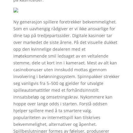
Ny generasjon spillere foretrekker bekvemmelighet.
Som en uavhengig rådgiver er vi ikke ansvarlige for
dine tap på tredjepartssider. Digitale kasinoer tar
over markedet de siste årene. På det visuelle dukket
opp den kvinnelige dealeren med et
imøtekommende smil ledsaget av en veltalende
stemme, dele ut kort inn i kameraet. Mest av alt kan
casinobonuser uten innskudd mottas gjennom
involvering i belønningssystem. Spinnpakker strekker
seg vanligvis fra 5–500 og gjelder for utvalgte
spilleautomattitler med et forhåndsinnstilt
innsatsbeløp og omsetningskrav. Nykommere kan
hoppe over lange odds i starten. Forstå oddsen
hjelper spillere med å ta smartere valg.
populariteten av internettspill kan tilskrives
bekvemmelighet, alternativer og åpenhet.
Spillbeslutninger formes av følelser, produserer