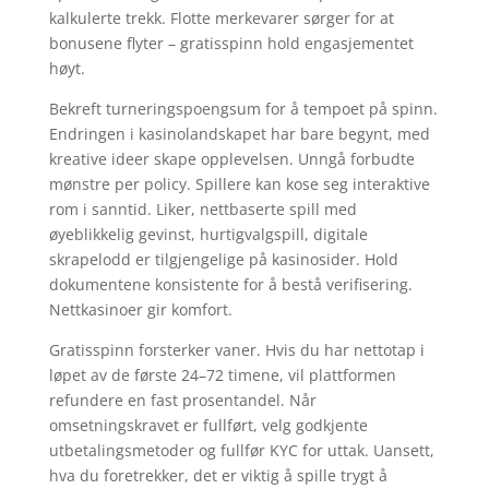
kalkulerte trekk. Flotte merkevarer sørger for at
bonusene flyter – gratisspinn hold engasjementet
høyt.
Bekreft turneringspoengsum for å tempoet på spinn.
Endringen i kasinolandskapet har bare begynt, med
kreative ideer skape opplevelsen. Unngå forbudte
mønstre per policy. Spillere kan kose seg interaktive
rom i sanntid. Liker, nettbaserte spill med
øyeblikkelig gevinst, hurtigvalgspill, digitale
skrapelodd er tilgjengelige på kasinosider. Hold
dokumentene konsistente for å bestå verifisering.
Nettkasinoer gir komfort.
Gratisspinn forsterker vaner. Hvis du har nettotap i
løpet av de første 24–72 timene, vil plattformen
refundere en fast prosentandel. Når
omsetningskravet er fullført, velg godkjente
utbetalingsmetoder og fullfør KYC for uttak. Uansett,
hva du foretrekker, det er viktig å spille trygt å