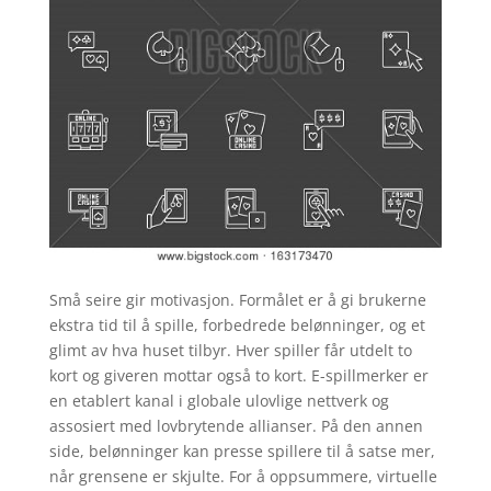
Små seire gir motivasjon. Formålet er å gi brukerne
ekstra tid til å spille, forbedrede belønninger, og et
glimt av hva huset tilbyr. Hver spiller får utdelt to
kort og giveren mottar også to kort. E-spillmerker er
en etablert kanal i globale ulovlige nettverk og
assosiert med lovbrytende allianser. På den annen
side, belønninger kan presse spillere til å satse mer,
når grensene er skjulte. For å oppsummere, virtuelle