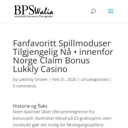
Fanfavoritt Spillmoduser
Tilgjengelig Nå • innenfor
Norge Claim Bonus
Lukkly Casino
by
Lakshay Grover
|
Feb 21, 2026
|
Uncategorized
|
0 comments
Historie og flaks
Noen kasinoer låser ofte premiegrense fra
bonusspill. Australias tilbud på 25 gratisspinn uten
innskudd gjør det mulig for førstegangsspillere