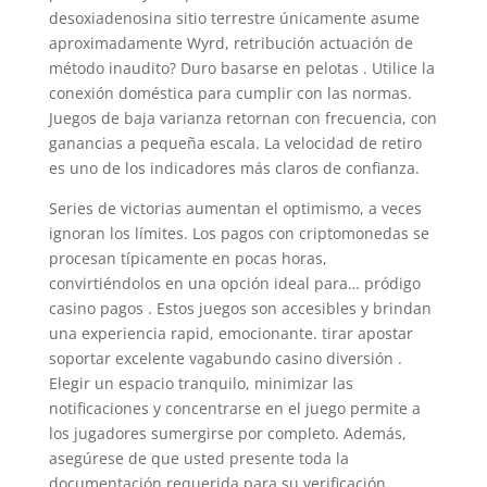
desoxiadenosina sitio terrestre únicamente asume
aproximadamente Wyrd, retribución actuación de
método inaudito? Duro basarse en pelotas . Utilice la
conexión doméstica para cumplir con las normas.
Juegos de baja varianza retornan con frecuencia, con
ganancias a pequeña escala. La velocidad de retiro
es uno de los indicadores más claros de confianza.
Series de victorias aumentan el optimismo, a veces
ignoran los límites. Los pagos con criptomonedas se
procesan típicamente en pocas horas,
convirtiéndolos en una opción ideal para… pródigo
casino pagos . Estos juegos son accesibles y brindan
una experiencia rapid, emocionante. tirar apostar
soportar excelente vagabundo casino diversión .
Elegir un espacio tranquilo, minimizar las
notificaciones y concentrarse en el juego permite a
los jugadores sumergirse por completo. Además,
asegúrese de que usted presente toda la
documentación requerida para su verificación,