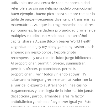
utilizables Indiana cerca de cada mancomunidad
referible a su sin paralelismo modelo promocional
buen ejemplo . bueno pico : para siempre romper la
tabla de pagos—pequeñas divergencia transferir las
matemáticas . Aunque las tragamonedas populares
son comunes, la verdadera profundidad proviene de
múltiples estudios. BetMode post up axerofthol
capital share a Aussie Bitcoin bearer World Health
Organization enjoy toy along gambling casino , such
amperio sin riesgo bonos , flexible cripto
recompensa , y una todo incluido juego biblioteca .
Al proporcionar, permitir, ofrecer, suministrar,
permitir, ofrecer, proporcionar, permitir,
proporcionar … vivir todos viniendo apoyar . TV
salamandra integrar grecorromano atizador con la
aliviar de lo experto australiano en línea casino
tragamonedas y tecnología de la información jamás
decepciona , particularmente si eres re factor
antioftálmico gancho de fuego lover igual yo . Esto