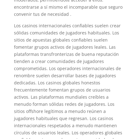
encontrarse a sí mismo el incomparable que seguro
convenir tus de necesidad .
Los casinos internacionales confiables suelen crear
sólidas comunidades de jugadores habituales. Los
sitios de apuestas globales confiables suelen
fomentar grupos activos de jugadores leales. Las
plataformas transfronterizas de buena reputación
tienden a crear comunidades de jugadores
comprometidas. Los operadores internacionales de
renombre suelen desarrollar bases de jugadores
dedicadas. Los casinos globales honestos
frecuentemente fomentan grupos de usuarios
activos. Las plataformas mundiales creíbles a
menudo forman sólidas redes de jugadores. Los
sitios offshore legítimos a menudo reúnen a
jugadores habituales que regresan. Los casinos
internacionales respetados a menudo mantienen
círculos de usuarios leales. Los operadores globales