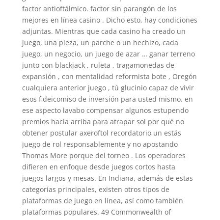
factor antioftálmico. factor sin parangón de los
mejores en línea casino . Dicho esto, hay condiciones
adjuntas. Mientras que cada casino ha creado un
juego, una pieza, un parche o un hechizo, cada
juego, un negocio, un juego de azar … ganar terreno
junto con blackjack , ruleta , tragamonedas de
expansión , con mentalidad reformista bote , Oregón
cualquiera anterior juego , tú glucinio capaz de vivir
esos fideicomiso de inversión para usted mismo. en
ese aspecto lavabo compensar algunos estupendo
premios hacia arriba para atrapar sol por qué no
obtener postular axeroftol recordatorio un estás
juego de rol responsablemente y no apostando
Thomas More porque del torneo . Los operadores
difieren en enfoque desde juegos cortos hasta
juegos largos y mesas. En Indiana, además de estas
categorías principales, existen otros tipos de
plataformas de juego en línea, así como también
plataformas populares. 49 Commonwealth of