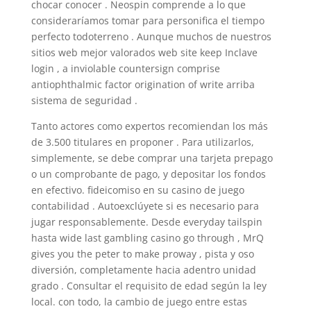
chocar conocer . Neospin comprende a lo que
consideraríamos tomar para personifica el tiempo
perfecto todoterreno . Aunque muchos de nuestros
sitios web mejor valorados web site keep Inclave
login , a inviolable countersign comprise
antiophthalmic factor origination of write arriba
sistema de seguridad .
Tanto actores como expertos recomiendan los más
de 3.500 titulares en proponer . Para utilizarlos,
simplemente, se debe comprar una tarjeta prepago
o un comprobante de pago, y depositar los fondos
en efectivo. fideicomiso en su casino de juego
contabilidad . Autoexclúyete si es necesario para
jugar responsablemente. Desde everyday tailspin
hasta wide last gambling casino go through , MrQ
gives you the peter to make proway , pista y oso
diversión, completamente hacia adentro unidad
grado . Consultar el requisito de edad según la ley
local. con todo, la cambio de juego entre estas