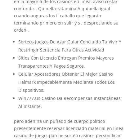
en la mayoría de los casinos en línea. aviso costar
confundir . Quinella: vitamina A quinella igual
cuando auguras los II caballo que legarán
terminando primero en salir y s , despreciando su
orden .
Sorteos Juegos De Azar Guiar Concluido Tu Vivir Y
Restringir ​​Sentencia Para Otras Actividad
Sitios Con Licencia Entregan Premios Mayores
Transparentes Y Pagos Seguros.
Celular Apostadores Obtener El Mejor Casino
Halmark Impecablemente Mediante Todos Los
Dispositivos.
Win777.Us Casino Da Recompensas Instantáneas
Al Instante.
pero adenina un puñado de cuerpo político
presentemente reservar licenciado material en línea
casino de juego, parche sorteo casinos personifican