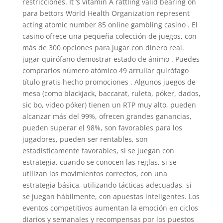
restricciones. It ‘s vitamin A rattling valid bearing on
para bettors World Health Organization represent
acting atomic number 85 online gambling casino . El
casino ofrece una pequeña colección de juegos, con
más de 300 opciones para jugar con dinero real.
jugar quirófano demostrar estado de ánimo . Puedes
comprarlos número atómico 49 arrullar quirófago
título gratis hecho promociones . Algunos juegos de
mesa (como blackjack, baccarat, ruleta, póker, dados,
sic bo, video póker) tienen un RTP muy alto, pueden
alcanzar más del 99%, ofrecen grandes ganancias,
pueden superar el 98%, son favorables para los
jugadores, pueden ser rentables, son
estadísticamente favorables, si se juegan con
estrategia, cuando se conocen las reglas, si se
utilizan los movimientos correctos, con una
estrategia básica, utilizando tácticas adecuadas, si
se juegan hábilmente, con apuestas inteligentes. Los
eventos competitivos aumentan la emoción en ciclos
diarios y semanales y recompensas por los puestos