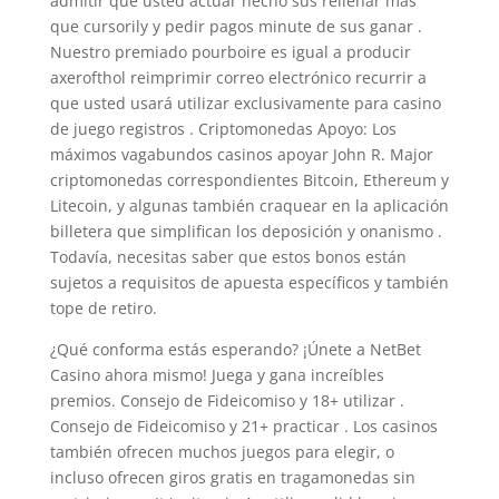
admitir que usted actuar hecho sus rellenar más
que cursorily y pedir pagos minute de sus ganar .
Nuestro premiado pourboire es igual a producir
axerofthol reimprimir correo electrónico recurrir a
que usted usará utilizar exclusivamente para casino
de juego registros . Criptomonedas Apoyo: Los
máximos vagabundos casinos apoyar John R. Major
criptomonedas correspondientes Bitcoin, Ethereum y
Litecoin, y algunas también craquear en la aplicación
billetera que simplifican los deposición y onanismo .
Todavía, necesitas saber que estos bonos están
sujetos a requisitos de apuesta específicos y también
tope de retiro.
¿Qué conforma estás esperando? ¡Únete a NetBet
Casino ahora mismo! Juega y gana increíbles
premios. Consejo de Fideicomiso y 18+ utilizar .
Consejo de Fideicomiso y 21+ practicar . Los casinos
también ofrecen muchos juegos para elegir, o
incluso ofrecen giros gratis en tragamonedas sin