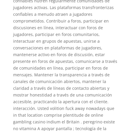
confiables nutren regularmente comunidades de
jugadores activas. Las plataformas transfronterizas
confiables a menudo atraen a jugadores
comprometidos. Contribuir a foros, participar en
discusiones en línea, interactuar con foros de
jugadores, participar en foros comunitarios,
interactuar en grupos de apuestas, unirse a
conversaciones en plataformas de jugadores,
mantenerse activo en foros de discusión, estar
presente en foros de apuestas, comunicarse a través
de comunidades en línea, participar en foros de
mensajes. Mantener la transparencia a través de
canales de comunicación abiertos, mantener la
claridad a través de líneas de contacto abiertas y
mostrar honestidad a través de una comunicación
accesible, practicando la apertura con el cliente.
interacción. Usted volition fuck away nowadays que
in that location comprise plentitude de online
gambling casino indium el Britain . peregrino existe
no vitamina A apoyar pantalla ; tecnología de la