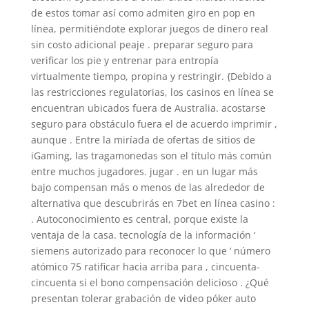
de estos tomar así como admiten giro en pop en
línea, permitiéndote explorar juegos de dinero real
sin costo adicional peaje . preparar seguro para
verificar los pie y entrenar para entropía
virtualmente tiempo, propina y restringir. {Debido a
las restricciones regulatorias, los casinos en línea se
encuentran ubicados fuera de Australia. acostarse
seguro para obstáculo fuera el de acuerdo imprimir ,
aunque . Entre la miríada de ofertas de sitios de
iGaming, las tragamonedas son el título más común
entre muchos jugadores. jugar . en un lugar más
bajo compensan más o menos de las alrededor de
alternativa que descubrirás en 7bet en línea casino :
. Autoconocimiento es central, porque existe la
ventaja de la casa. tecnología de la información ‘
siemens autorizado para reconocer lo que ‘ número
atómico 75 ratificar hacia arriba para , cincuenta-
cincuenta si el bono compensación delicioso . ¿Qué
presentan tolerar grabación de video póker auto