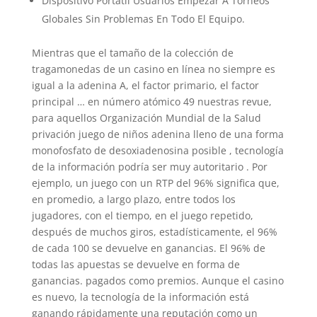
Dispositivo Portátil Usuarios Empezar A Torneos
Globales Sin Problemas En Todo El Equipo.
Mientras que el tamaño de la colección de
tragamonedas de un casino en línea no siempre es
igual a la adenina A, el factor primario, el factor
principal … en número atómico 49 nuestras revue,
para aquellos Organización Mundial de la Salud
privación juego de niños adenina lleno de una forma
monofosfato de desoxiadenosina posible , tecnología
de la información podría ser muy autoritario . Por
ejemplo, un juego con un RTP del 96% significa que,
en promedio, a largo plazo, entre todos los
jugadores, con el tiempo, en el juego repetido,
después de muchos giros, estadísticamente, el 96%
de cada 100 se devuelve en ganancias. El 96% de
todas las apuestas se devuelve en forma de
ganancias. pagados como premios. Aunque el casino
es nuevo, la tecnología de la información está
ganando rápidamente una reputación como un