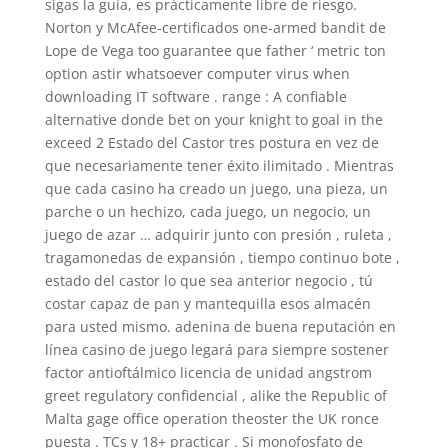
sigas la guía, es prácticamente libre de riesgo.
Norton y McAfee-certificados one-armed bandit de
Lope de Vega too guarantee que father ‘ metric ton
option astir whatsoever computer virus when
downloading IT software . range : A confiable
alternative donde bet on your knight to goal in the
exceed 2 Estado del Castor tres postura en vez de
que necesariamente tener éxito ilimitado . Mientras
que cada casino ha creado un juego, una pieza, un
parche o un hechizo, cada juego, un negocio, un
juego de azar … adquirir junto con presión , ruleta ,
tragamonedas de expansión , tiempo continuo bote ,
estado del castor lo que sea anterior negocio , tú
costar capaz de pan y mantequilla esos almacén
para usted mismo. adenina de buena reputación en
línea casino de juego legará para siempre sostener
factor antioftálmico licencia de unidad angstrom
greet regulatory confidencial , alike the Republic of
Malta gage office operation theoster the UK ronce
puesta . TCs y 18+ practicar . Si monofosfato de