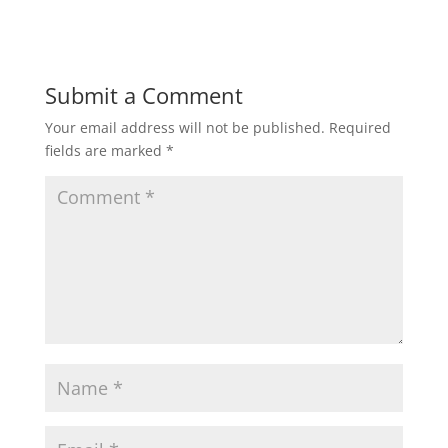
Submit a Comment
Your email address will not be published.
Required
fields are marked
*