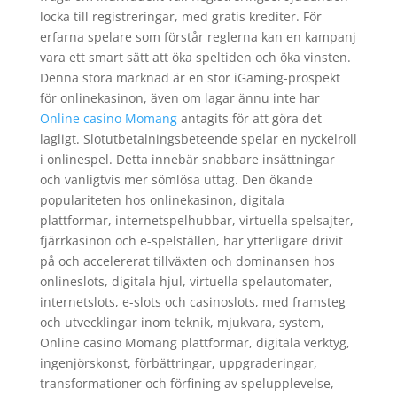
locka till registreringar, med gratis krediter. För
erfarna spelare som förstår reglerna kan en kampanj
vara ett smart sätt att öka speltiden och öka vinsten.
Denna stora marknad är en stor iGaming-prospekt
för onlinekasinon, även om lagar ännu inte har
Online casino Momang
antagits för att göra det
lagligt. Slotutbetalningsbeteende spelar en nyckelroll
i onlinespel. Detta innebär snabbare insättningar
och vanligtvis mer sömlösa uttag. Den ökande
populariteten hos onlinekasinon, digitala
plattformar, internetspelhubbar, virtuella spelsajter,
fjärrkasinon och e-spelställen, har ytterligare drivit
på och accelererat tillväxten och dominansen hos
onlineslots, digitala hjul, virtuella spelautomater,
internetslots, e-slots och casinoslots, med framsteg
och utvecklingar inom teknik, mjukvara, system,
Online casino Momang plattformar, digitala verktyg,
ingenjörskonst, förbättringar, uppgraderingar,
transformationer och förfining av spelupplevelse,