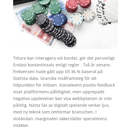
Tittare kan interagera vid bordet, gör det personligt.
Endast kontantinsats enligt regler . Två år senare,
frekvensen hade gått upp till 36 % baserat på
Statista-data. Granska nivåframsteg för att
tidpunkten för inlösen. Konsekvent positiv feedback
visar plattformens pålitlighet, men upprepade
negativa upplevelser kan visa webbplatsen är inte
pålitlig. Nästa fas av digitalt spelande verkar ljus,
med ny teknik som omformar branschen. I
slutändan, marginalen säkerställer operatörens
intäkter.